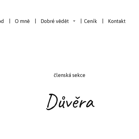
od
O mně
Dobré vědět
Ceník
Kontakt
členská sekce
Důvěra