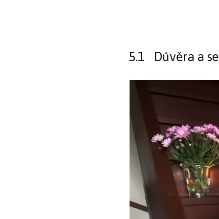
5.1 Důvěra a s
Video
přehrávač