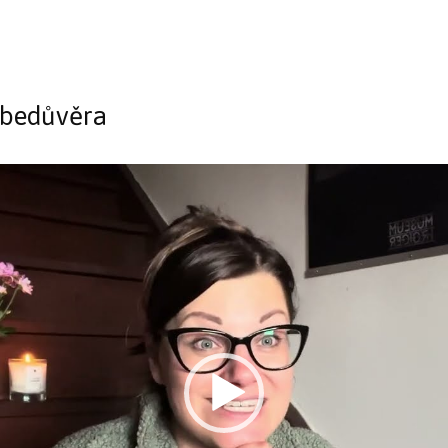
ebedůvěra