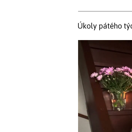
Úkoly pátého tý
Video
přehrávač